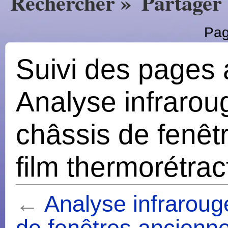
Rechercher »
Partager
Pag
Suivi des pages 
Analyse infrarou
châssis de fenêt
film thermorétrac
←
Analyse infraroug
de fenêtres ancienne