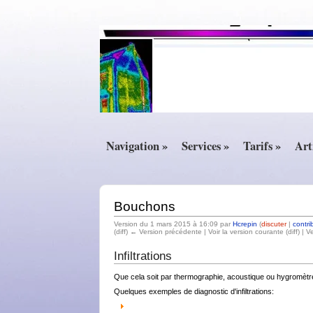
Navigation »
Services »
Tarifs »
Art
Bouchons
Version du 1 mars 2015 à 16:09 par
Hcrepin
(
discuter
|
contri
(diff) ← Version précédente | Voir la version courante (diff) | V
Infiltrations
Que cela soit par thermographie, acoustique ou hygromètre, le
Quelques exemples de diagnostic d'infiltrations: