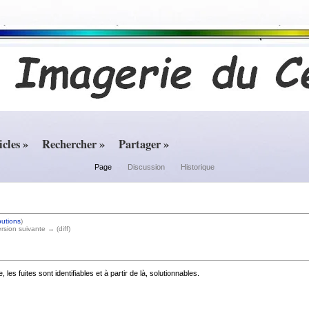
icles »
Rechercher »
Partager »
Page
Discussion
Historique
butions
)
ersion suivante → (diff)
s fuites sont identifiables et à partir de là, solutionnables.