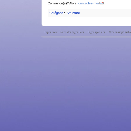
Convaincu(s)? Alors,
contactez-moi
.
Catégorie
:
Structure
Pages liées
Suivi des pages liées
Pages spéciales
Version imprimabl