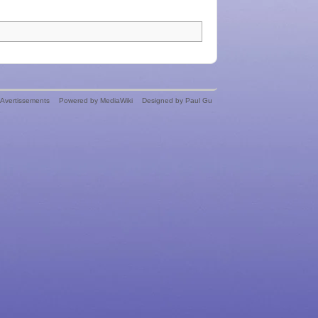
Avertissements
Powered by MediaWiki
Designed by Paul Gu