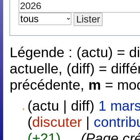
Légende : (actu) = d
actuelle, (diff) = dif
précédente,
m
= mod
(actu | diff)
1 mars
(
discuter
|
contrib
(+21)
‎
. .
(Page cr