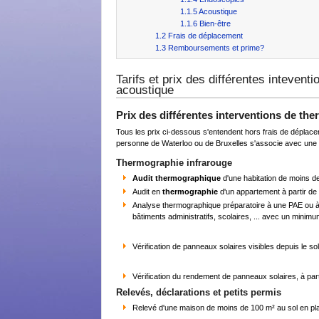
1.1.5
Acoustique
1.1.6
Bien-être
1.2
Frais de déplacement
1.3
Remboursements et prime?
Tarifs et prix des différentes inteven
acoustique
Prix des différentes interventions de th
Tous les prix ci-dessous s'entendent hors frais de déplac
personne de Waterloo ou de Bruxelles s'associe avec une o
Thermographie infrarouge
Audit thermographique
d'une habitation de moins de
Audit en
thermographie
d'un appartement à partir d
Analyse thermographique préparatoire à une PAE ou à 
bâtiments administratifs, scolaires, ... avec un minim
Vérification de panneaux solaires visibles depuis le s
Vérification du rendement de panneaux solaires, à par
Relevés, déclarations et petits permis
Relevé d'une maison de moins de 100 m² au sol en plan