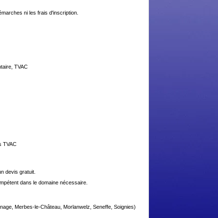
arches ni les frais d'inscription.
ntaire, TVAC
ros TVAC
 devis gratuit.
compétent dans le domaine nécessaire.
anage, Merbes-le-Château, Morlanwelz, Seneffe, Soignies)