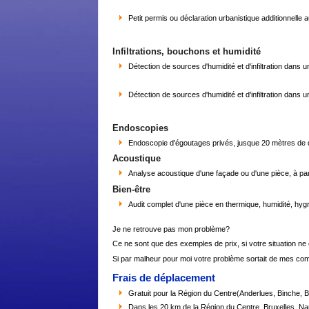
Petit permis ou déclaration urbanistique additionnelle 
Infiltrations, bouchons et humidité
Détection de sources d'humidité et d'infiltration dans 
Détection de sources d'humidité et d'infiltration dan
Endoscopies
Endoscopie d'égoutages privés, jusque 20 mètres de d
Acoustique
Analyse acoustique d'une façade ou d'une pièce, à pa
Bien-être
Audit complet d'une pièce en thermique, humidité, hygr
Je ne retrouve pas mon problème?
Ce ne sont que des exemples de prix, si votre situation n
Si par malheur pour moi votre problème sortait de mes com
Frais de déplacement
Gratuit pour la Région du Centre(Anderlues, Binche, 
Dans les 20 km de la Région du Centre, Bruxelles, N