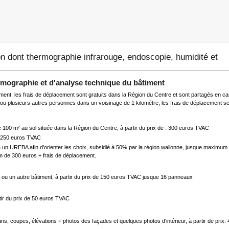
tion dont thermographie infrarouge, endoscopie, humidité et
ermographie et d'analyse technique du bâtiment
ement, les frais de déplacement sont gratuits dans la Région du Centre et sont partagés e
u plusieurs autres personnes dans un voisinage de 1 kilomètre, les frais de déplacement ser
 100 m² au sol située dans la Région du Centre, à partir du prix de : 300 euros TVAC
e 250 euros TVAC
un UREBA afin d'orienter les choix, subsidié à 50% par la région wallonne, jusque maximum 7
um de 300 euros + frais de déplacement.
ol ou un autre bâtiment, à partir du prix de 150 euros TVAC jusque 16 panneaux
tir du prix de 50 euros TVAC
s, coupes, élévations + photos des façades et quelques photos d'intérieur, à partir de prix