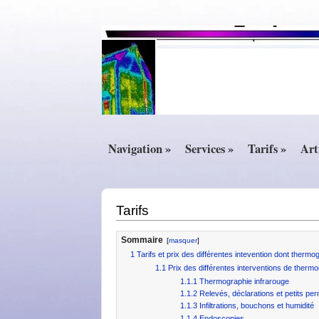
Navigation »
Services »
Tarifs »
Art
Tarifs
Sommaire
[
masquer
]
1
Tarifs et prix des différentes intevention dont therm
1.1
Prix des différentes interventions de therm
1.1.1
Thermographie infrarouge
1.1.2
Relevés, déclarations et petits per
1.1.3
Infiltrations, bouchons et humidité
1.1.4
Endoscopies