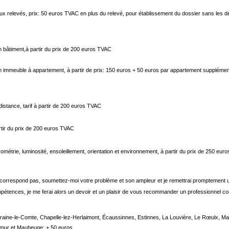
aux relevés, prix: 50 euros TVAC en plus du relevé, pour établissement du dossier sans les dém
un bâtiment,à partir du prix de 200 euros TVAC
s un immeuble à appartement, à partir de prix: 150 euros + 50 euros par appartement suppléme
istance, tarif à partir de 200 euros TVAC
rtir du prix de 200 euros TVAC
ométrie, luminosité, ensoleillement, orientation et environnement, à partir du prix de 250 eu
e correspond pas, soumettez-moi votre problème et son ampleur et je remettrai promptement un
pétences, je me ferai alors un devoir et un plaisir de vous recommander un professionnel 
Braine-le-Comte, Chapelle-lez-Herlaimont, Écaussinnes, Estinnes, La Louvière, Le Rœulx, M
amur et Maubeuge: + 50 euros