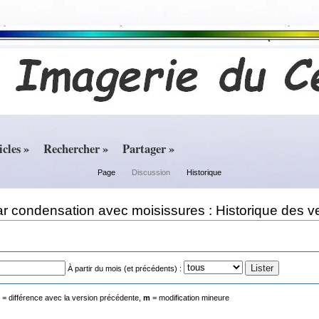
icles »
Rechercher »
Partager »
Page
Discussion
Historique
r condensation avec moisissures : Historique des v
À partir du mois (et précédents) :
f) = différence avec la version précédente,
m
= modification mineure