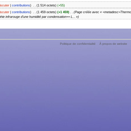
iscuter
|
contributions
)
‎
. .
(1 514 octets)
(+55)
iscuter
|
contributions
)
‎
. .
(1 459 octets)
(+1 459)
‎
. .
(Page créée avec « <metadesc>Thermogr
 infrarouge d'une humidité par condensation== L... »)
Politique de confidentialité
À propos de website