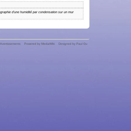
aphie d'une humidité par condensation sur un mur
Avertissements
Powered by MediaWiki
Designed by Paul Gu