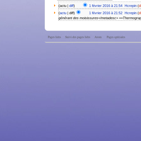
(actu |
diff
)
1 février 2016 à 21:54
‎
Hcrepin
(
d
(
actu
| diff)
1 février 2016 à 21:52
‎
Hcrepin
(
d
générant des moisissures</metadesc> ==Thermographie
Pages liées
Suivi des pages liées
Atom
Pages spéciales