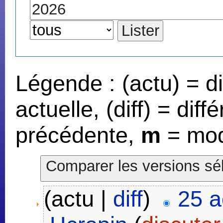
Légende : (actu) = d
actuelle, (diff) = dif
précédente,
m
= mod
(actu |
diff
)
25 a