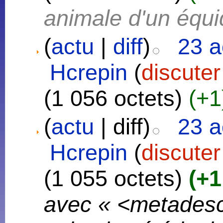
animale d'un équi
(
actu
|
diff
)
23 a
Hcrepin
(
discuter
(1 056 octets)
(+1
(
actu
| diff)
23 a
Hcrepin
(
discuter
(1 055 octets)
(+1
avec « <metades