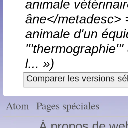
animale vétérinai
âne</metadesc> 
animale d'un équ
'''thermographie''
l... »)
Atom
Pages spéciales
À propos de web