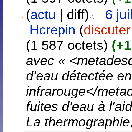
(
actu
| diff)
6 ju
Hcrepin
(
discuter
(1 587 octets)
(+1
avec « <metadesc
d'eau détectée e
infrarouge</met
fuites d'eau à l'a
La thermographie, 