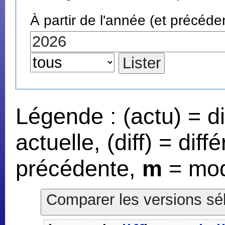
À partir de l'année (et précéde
Légende : (actu) = d
actuelle, (diff) = dif
précédente,
m
= mod